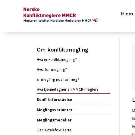
Hjem
Om konfliktmegling
Hva er konfliktmegling?
Hvorfor megling?
Er megling noe for meg?
Hva kjennetegner en MMCR-megler?
Konfliktforståelse
Meglingsvarianter
D
B
Meglingsmodeller
M
Den avtalefokuserte
f