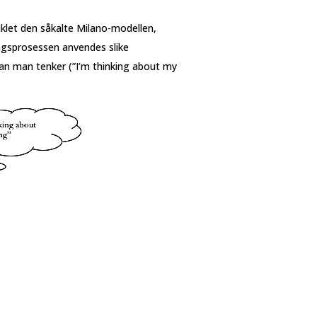
iklet den såkalte Milano-modellen,
ingsprosessen anvendes slike
rdan man tenker (”I’m thinking about my