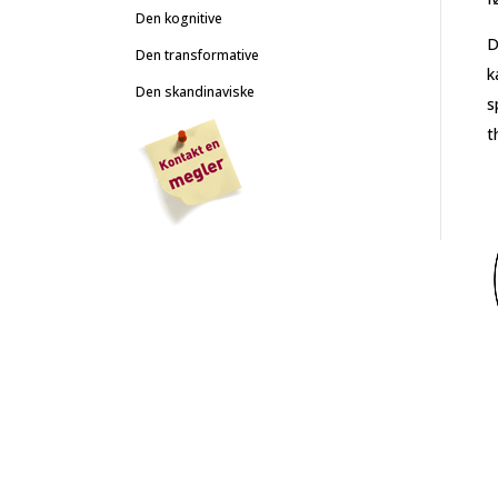
Den kognitive
D
Den transformative
k
Den skandinaviske
s
t