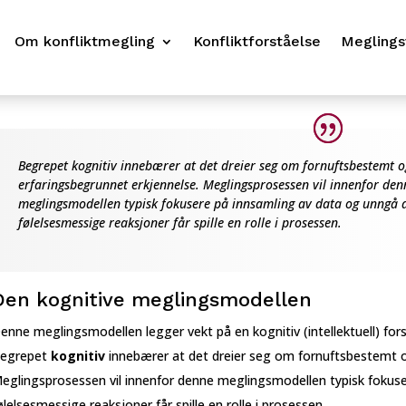
Om konfliktmegling
Konfliktforståelse
Meglings
Begrepet kognitiv innebærer at det dreier seg om fornuftsbestemt o
erfaringsbegrunnet erkjennelse. Meglingsprosessen vil innenfor den
meglingsmodellen typisk fokusere på innsamling av data og unngå 
følelsesmessige reaksjoner får spille en rolle i prosessen.
Den kognitive meglingsmodellen
enne meglingsmodellen legger vekt på en kognitiv (intellektuell) fors
egrepet
kognitiv
innebærer at det dreier seg om fornuftsbestemt o
eglingsprosessen vil innenfor denne meglingsmodellen typisk fokus
ølelsesmessige reaksjoner får spille en rolle i prosessen.